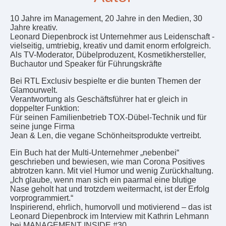
10 Jahre im Management, 20 Jahre in den Medien, 30
Jahre kreativ.
Leonard Diepenbrock ist Unternehmer aus Leidenschaft -
vielseitig, umtriebig, kreativ und damit enorm erfolgreich.
Als TV-Moderator, Dübelproduzent, Kosmetikhersteller,
Buchautor und Speaker für Führungskräfte
Bei RTL Exclusiv bespielte er die bunten Themen der
Glamourwelt.
Verantwortung als Geschäftsführer hat er gleich in
doppelter Funktion:
Für seinen Familienbetrieb TOX-Dübel-Technik und für
seine junge Firma
Jean & Len, die vegane Schönheitsprodukte vertreibt.
Ein Buch hat der Multi-Unternehmer „nebenbei“
geschrieben und bewiesen, wie man Corona Positives
abtrotzen kann. Mit viel Humor und wenig Zurückhaltung.
„Ich glaube, wenn man sich ein paarmal eine blutige
Nase geholt hat und trotzdem weitermacht, ist der Erfolg
vorprogrammiert.“
Inspirierend, ehrlich, humorvoll und motivierend – das ist
Leonard Diepenbrock im Interview mit Kathrin Lehmann
bei MANAGEMENT INSIDE #30.